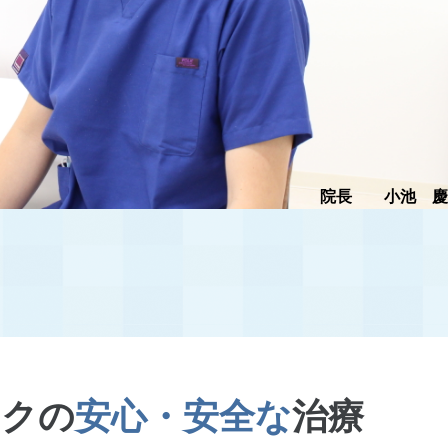
院長 小池 慶
ックの
安心・安全な
治療