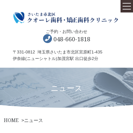
ホーム
ご予約・お問い合わせ
院長紹介
048-660-1818
アクセス
〒331-0812 埼玉県さいたま市北区宮原町1-435
伊奈線(ニューシャトル)加茂宮駅 出口徒歩2分
クオーレ歯科について
こんなお悩み有りませんか？
ニュース
よくあるご質問
ブログ
ニュース
HOME
ニュース
リクルート