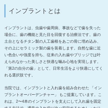
インプラントとは
一般歯科
予防歯科
インプラントは、虫歯や歯周病、事故などで歯を失った
審美治療・ホワイトニング
場合に、歯の機能と見た目を回復する治療法です。歯の
土台となるチタン製の人工歯根をあごの骨に埋め込み、
顎関節症
その上にセラミック製の歯を装着します。自然な歯に近
成人矯正
い色合いや強度を持ち、従来の入れ歯やブリッジでは叶
えられなかった美しさと快適な噛み心地を実現します。
小児矯正
「第2の自分の歯」として、日常生活をより快適にしてく
れる選択肢です。
インプラント
義歯
当院では、インプラントと入れ歯を組み合わせた 「イン
プラントオーバーデンチャー」 もご提案しています。こ
れは、2〜4本のインプラントを支えにして入れ歯を固定