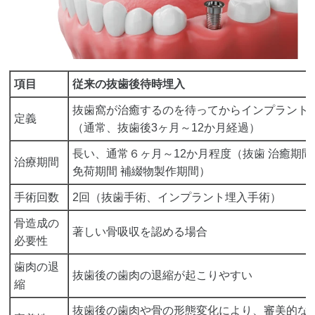
項目
従来の抜歯後待時埋入
抜歯窩が治癒するのを待ってからインプラント
定義
（通常、抜歯後3ヶ月～12か月経過）
長い、通常６ヶ月～12か月程度（抜歯 治癒期間
治療期間
免荷期間 補綴物製作期間）
手術回数
2回（抜歯手術、インプラント埋入手術）
骨造成の
著しい骨吸収を認める場合
必要性
歯肉の退
抜歯後の歯肉の退縮が起こりやすい
縮
抜歯後の歯肉や骨の形態変化により、審美的な