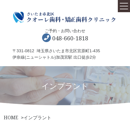
ホーム
ご予約・お問い合わせ
院長紹介
048-660-1818
アクセス
〒331-0812 埼玉県さいたま市北区宮原町1-435
伊奈線(ニューシャトル)加茂宮駅 出口徒歩2分
クオーレ歯科について
こんなお悩み有りませんか？
インプラント
よくあるご質問
ブログ
ニュース
HOME
インプラント
リクルート